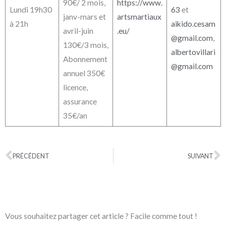
90€/ 2 mois,
https://www.
Lundi 19h30
63
et
janv-mars et
artsmartiaux
à 21h
aikido.cesam
avril-juin
.eu/
@gmail.com
,
130€/3 mois,
albertovillari
Abonnement
@gmail.com
annuel 350€
licence,
assurance
35€/an
PRÉCÉDENT
SUIVANT
Précédent
S
Vous souhaitez partager cet article ? Facile comme tout !