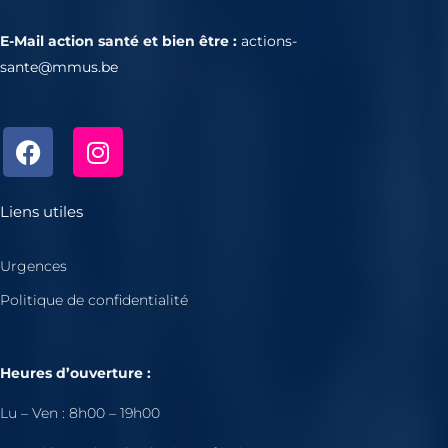
E-Mail action santé et bien être :
actions-
sante@mmus.be
F
I
a
n
c
s
e
t
Liens utiles
b
a
o
g
Urgences
o
r
Politique de confidentialité
k
a
m
Heures d’ouverture :
Lu – Ven : 8h00 – 19h00