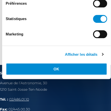
Préférences
Statistiques
Marketing
Afficher les détails
Agréé cocof depuis 01/09/2023
OK
Site de consultation 1210
Avenue de l’Astronomie, 30
1210 Saint-Josse-Ten-Noode
Tél. :
02/486.01.10
Fax:
02/445.00.30