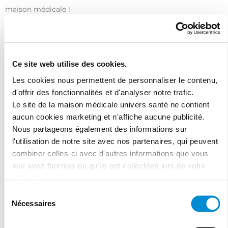
maison médicale !
Ce site web utilise des cookies.
Les cookies nous permettent de personnaliser le contenu,
d'offrir des fonctionnalités et d'analyser notre trafic.
Le site de la maison médicale univers santé ne contient
J'ai lu et accepte les termes et les
conditions
aucun cookies marketing et n'affiche aucune publicité.
Nous partageons également des informations sur
l'utilisation de notre site avec nos partenaires, qui peuvent
combiner celles-ci avec d'autres informations que vous
leur avez fournies ou qu'ils ont collectées lors de votre
utilisation de leurs services.
Sélection
Nécessaires
du
consentement