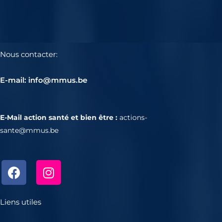
Nous contacter:
E-mail: info@mmus.be
E-Mail action santé et bien être :
actions-
sante@mmus.be
F
I
a
n
c
s
e
t
Liens utiles
b
a