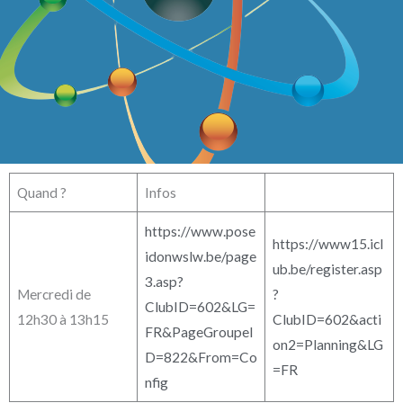
Quand ?
Infos
https://www.pose
https://www15.icl
idonwslw.be/page
ub.be/register.asp
3.asp?
Mercredi de
?
ClubID=602&LG=
12h30 à 13h15
ClubID=602&acti
FR&PageGroupeI
on2=Planning&LG
D=822&From=Co
=FR
nfig