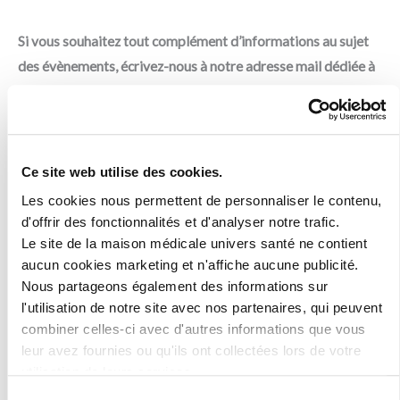
Si vous souhaitez tout complément d’informations au sujet
des évènements, écrivez-nous à notre adresse mail dédiée à
nos évènements:
actions-sante@mmus.be
PRÉCÉDENT
SUIVANT
Précédent
S
Ce site web utilise des cookies.
Les cookies nous permettent de personnaliser le contenu,
d'offrir des fonctionnalités et d'analyser notre trafic.
Le site de la maison médicale univers santé ne contient
Vous souhaitez partager cet article ? Facile comme tout !
aucun cookies marketing et n'affiche aucune publicité.
Nous partageons également des informations sur
l'utilisation de notre site avec nos partenaires, qui peuvent
Facebook
Twitter
LinkedIn
combiner celles-ci avec d'autres informations que vous
leur avez fournies ou qu'ils ont collectées lors de votre
utilisation de leurs services.
Sélection