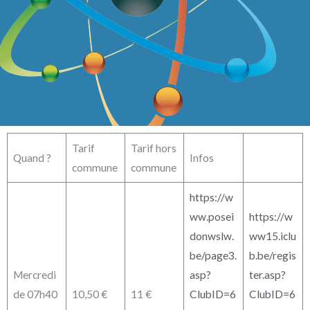
Tarif
Tarif hors
Quand ?
Infos
commune
commune
https://w
ww.posei
https://w
donwslw.
ww15.iclu
be/page3.
b.be/regis
Mercredi
asp?
ter.asp?
de 07h40
10,50 €
11 €
ClubID=6
ClubID=6