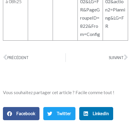
à 08h25
02&LG=F
02&actio
R&PageG
n2=Planni
roupeID=
ng&LG=F
822&Fro
R
m=Config
PRÉCÉDENT
SUIVANT
Précédent
S
Vous souhaitez partager cet article ? Facile comme tout !
Facebook
Twitter
LinkedIn