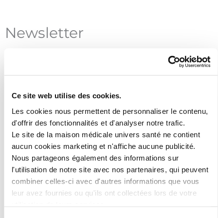
Newsletter
Inscrivez-vous à notre newsletter pour
rester au courant des actualités de la
maison médicale !
Ce site web utilise des cookies.
Les cookies nous permettent de personnaliser le contenu,
d'offrir des fonctionnalités et d'analyser notre trafic.
Le site de la maison médicale univers santé ne contient
aucun cookies marketing et n'affiche aucune publicité.
Nous partageons également des informations sur
l'utilisation de notre site avec nos partenaires, qui peuvent
J'ai lu et accepte les termes et les
conditions
combiner celles-ci avec d'autres informations que vous
leur avez fournies ou qu'ils ont collectées lors de votre
utilisation de leurs services.