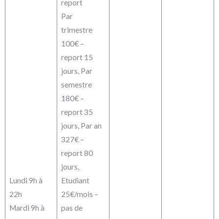
report
Par
trimestre
100€ –
report 15
jours, Par
semestre
180€ –
report 35
jours, Par an
327€ –
report 80
jours,
Lundi 9h à
Etudiant
22h
25€/mois –
Mardi 9h à
pas de