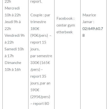
22h
report.
Mercredi
10h à 22h
Couple : par
Maurice
Facebook :
Jeudi 9h à
trimestre
Jamar :
center gym
22h
180€
02/649.60.7
etterbeek
Vendredi 9h
(90€/pers) –
8
à 22h
report 15
Samedi 10h
jours,
à 17h
par semestre
Dimanche
330€ (165€
10h à 16h
/pers) –
report 35
jours, par an
590€
(295€/pers)
– report 80