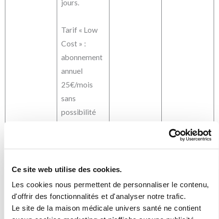
jours.
Tarif « Low
Cost » :
abonnement
annuel
25€/mois
sans
possibilité
de report,
frais
dd’inscriptio
n et
Ce site web utilise des cookies.
assurance :
Les cookies nous permettent de personnaliser le contenu,
13€/mois
d'offrir des fonctionnalités et d'analyser notre trafic.
Le site de la maison médicale univers santé ne contient