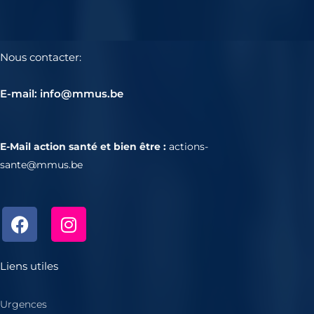
Nous contacter:
E-mail: info@mmus.be
E-Mail action santé et bien être :
actions-
sante@mmus.be
F
I
a
n
c
s
e
t
Liens utiles
b
a
o
g
Urgences