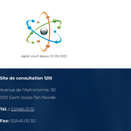
Agréé cocof depuis 01/09/2023
Site de consultation 1210
Avenue de l’Astronomie, 30
1210 Saint-Josse-Ten-Noode
Tél. :
02/486.01.10
Fax:
02/445.00.30