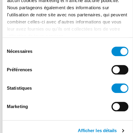
aucun cookies marketing et n'affiche aucune publicité.
Nous partageons également des informations sur
PRÉCÉDENT
SUIVANT
Précédent
S
l'utilisation de notre site avec nos partenaires, qui peuvent
combiner celles-ci avec d'autres informations que vous
leur avez fournies ou qu'ils ont collectées lors de votre
utilisation de leurs services.
Vous souhaitez partager cet article ? Facile comme tout !
Sélection
Nécessaires
du
consentement
Facebook
Twitter
LinkedIn
Préférences
Statistiques
Newsletter
Marketing
Inscrivez-vous à notre newsletter pour
rester au courant des actualités de la
maison médicale !
Afficher les détails