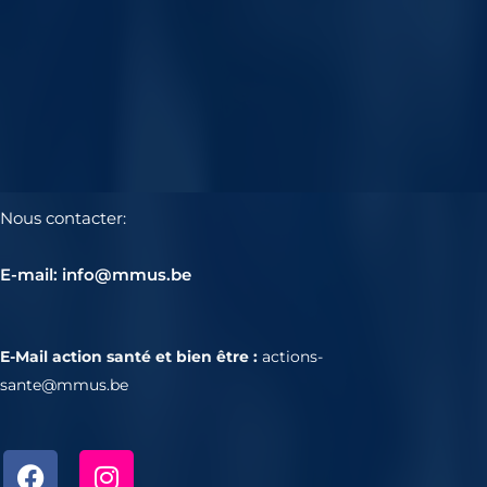
Nous contacter:
E-mail: info@mmus.be
E-Mail action santé et bien être :
actions-
sante@mmus.be
F
I
a
n