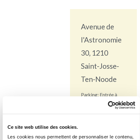
Avenue de
l'Astronomie
30, 1210
Saint-Josse-
Ten-Noode
Parking: Entrée à
droite de l’entrée
principale. Les places
réservées aux
Ce site web utilise des cookies.
patients se situent au
Les cookies nous permettent de personnaliser le contenu,
-2.