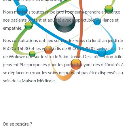
Nous mettons toutes un point d’honneur à prendre en charge
nos patients (enfant et adulte) avec respect, bienveillance et
empathie.
Nos consultations ont lieu sur rendez-vous du lundi au jeudi de
8h00 à 16h30 et les vendredis de 8h00 à 17h00 tant sur le site
de Woluwe que sur le site de Saint-Josse. Des soins à domicile
peuvent être proposés pour les patients ayant des difficultés à
se déplacer ou pour les soins ne pouvant pas être dispensés au
sein de la Maison Médicale.
Où se rendre ?