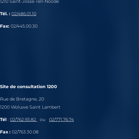
1210 Saint-Josse-Ten-Noode
Tél. :
02/486.01.10
Fax:
02/445.00.30
Site de consultation 1200
Rue de Bretagne, 20
1200 Woluwe Saint Lambert
Tél
:
02/762.93.82
ou
02/771.76.74
Fax :
02/763.30.08