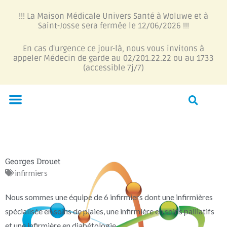
Aller
!!! La Maison Médicale Univers Santé à Woluwe et à
au
Saint-Josse sera fermée le 12/06/2026 !!!
contenu
En cas d'urgence ce jour-là, nous vous invitons à
appeler Médecin de garde au 02/201.22.22 ou au 1733
(accessible 7j/7)
Menu
Georges Drouet
infirmiers
Nous sommes une équipe de 6 infirmiers dont une infirmières
spécialisée en soins de plaies, une infirmière en soins palliatifs
et une infirmière en diabétologie.