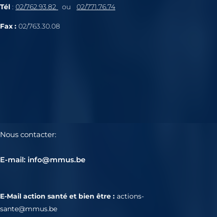
Tél
:
02/762.93.82
ou
02/771.76.74
Fax :
02/763.30.08
Nous contacter:
E-mail: info@mmus.be
E-Mail action santé et bien être :
actions-
sante@mmus.be