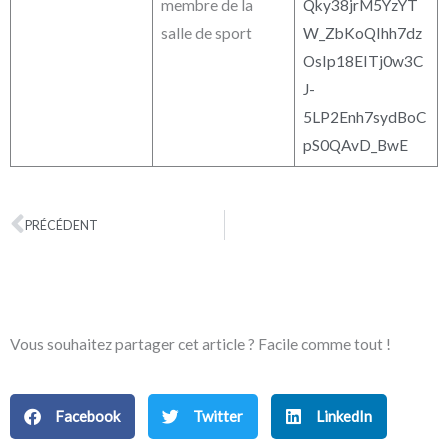
membre de la
Qky38jrM5YzYT
salle de sport
W_ZbKoQIhh7dz
OsIp18EITj0w3C
J-
5LP2Enh7sydBoC
pS0QAvD_BwE
PRÉCÉDENT
Précédent
Vous souhaitez partager cet article ? Facile comme tout !
Facebook
Twitter
LinkedIn