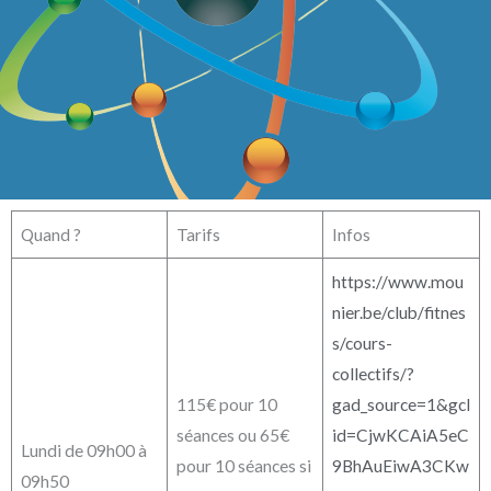
Quand ?
Tarifs
Infos
https://www.mou
nier.be/club/fitnes
s/cours-
collectifs/?
115€ pour 10
gad_source=1&gcl
séances ou 65€
id=CjwKCAiA5eC
Lundi de 09h00 à
pour 10 séances si
9BhAuEiwA3CKw
09h50