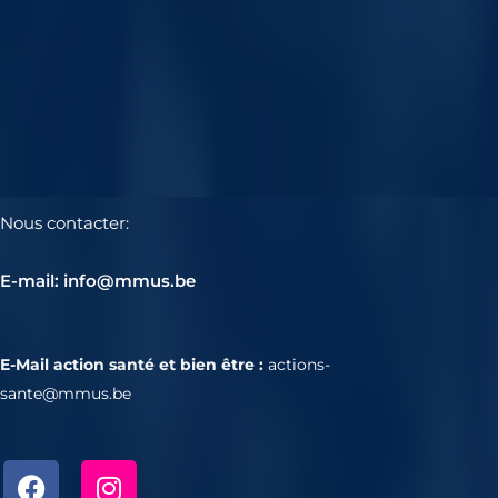
Nous contacter:
E-mail: info@mmus.be
E-Mail action santé et bien être :
actions-
sante@mmus.be
F
I
a
n