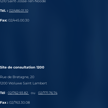
1210 Saint-Josse-Ten-Noode
Tél. :
02/486.01.10
Fax:
02/445.00.30
Site de consultation 1200
Rue de Bretagne, 20
1200 Woluwe Saint Lambert
Tél
:
02/762.93.82
ou
02/771.76.74
Fax :
02/763.30.08