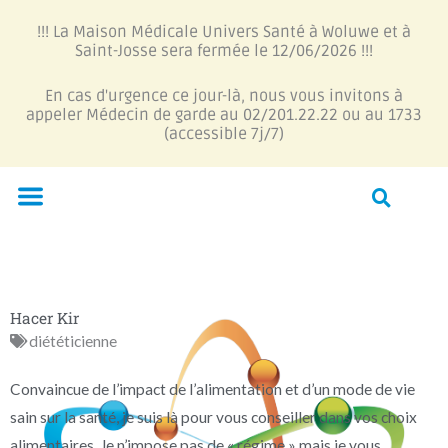
Aller
!!! La Maison Médicale Univers Santé à Woluwe et à
au
Saint-Josse sera fermée le 12/06/2026 !!!
contenu
En cas d'urgence ce jour-là, nous vous invitons à
appeler Médecin de garde au 02/201.22.22 ou au 1733
(accessible 7j/7)
Menu
Hacer Kir
diététicienne
Convaincue de l’impact de l’alimentation et d’un mode de vie
sain sur la santé, je suis là pour vous conseiller dans vos choix
alimentaires. Je n’impose pas de « régime » mais je vous