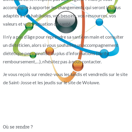
accompagne à apporter les changements qui seront les plus
adaptés à vos habitudes, vos besoins, vos ressources, vos
valeurs et votre situation de santé.
Il n’y a pas d’âge pour reprendre sa santé en main et consulter
un diététicien, alors si vous souhaitez un accompagnement
diététique personnalisé ou plus d’informations (tarifs,
remboursement,…), n’hésitez pas à nous contacter.
Je vous reçois sur rendez-vous les lundis et vendredis sur le site
de Saint-Josse et les jeudis sur le site de Woluwe.
Où se rendre ?