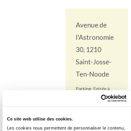
Avenue de
l'Astronomie
30, 1210
Saint-Josse-
Ten-Noode
Parking: Entrée à
droite de l’entrée
principale. Les places
réservées aux
Ce site web utilise des cookies.
patients se situent au
Les cookies nous permettent de personnaliser le contenu,
-2.