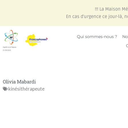
Aller
!!! La Maison M
au
En cas d'urgence ce jour-là, 
contenu
Qui sommes-nous ?
No
Agréé cocof depuis
01/09/2023
Olivia Mabardi
kinésithérapeute