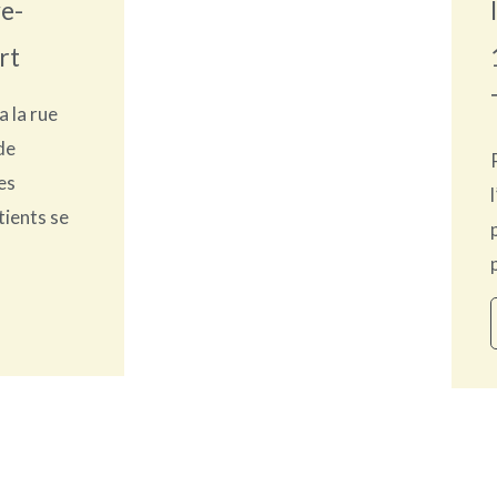
e-
rt
a la rue
de
es
tients se