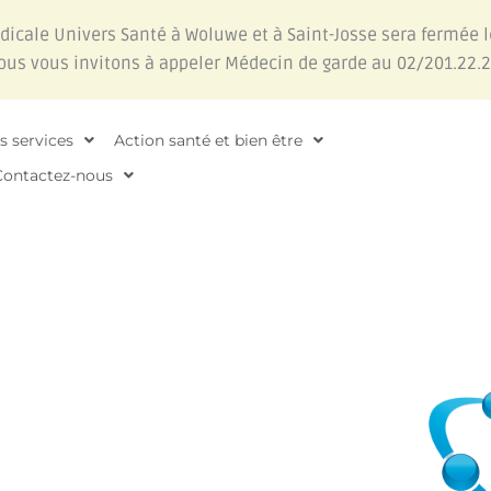
édicale Univers Santé à Woluwe et à Saint-Josse sera fermée l
nous vous invitons à appeler Médecin de garde au 02/201.22.2
s services
Action santé et bien être
Contactez-nous