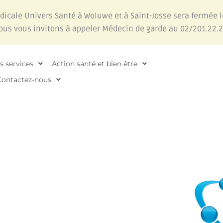
édicale Univers Santé à Woluwe et à Saint-Josse sera fermée l
nous vous invitons à appeler Médecin de garde au 02/201.22.2
s services
Action santé et bien être
Contactez-nous