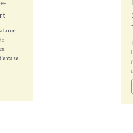
e-
rt
a la rue
de
es
tients se