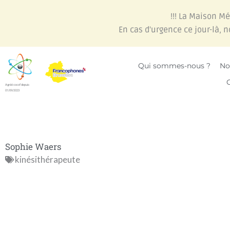
Aller
!!! La Maison M
au
En cas d'urgence ce jour-là, 
contenu
Qui sommes-nous ?
No
Agréé cocof depuis
01/09/2023
Sophie Waers
kinésithérapeute