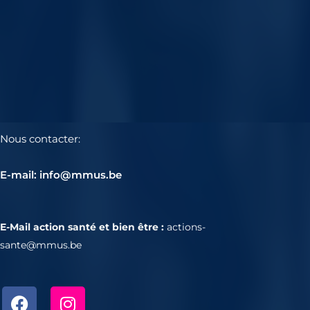
Nous contacter:
E-mail: info@mmus.be
E-Mail action santé et bien être :
actions-
sante@mmus.be
F
I
a
n