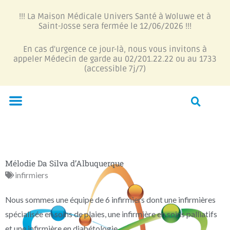
Aller
!!! La Maison Médicale Univers Santé à Woluwe et à
au
Saint-Josse sera fermée le 12/06/2026 !!!
contenu
En cas d'urgence ce jour-là, nous vous invitons à
appeler Médecin de garde au 02/201.22.22 ou au 1733
(accessible 7j/7)
Menu
Mélodie Da Silva d’Albuquerque
infirmiers
Nous sommes une équipe de 6 infirmiers dont une infirmières
spécialisée en soins de plaies, une infirmière en soins palliatifs
et une infirmière en diabétologie.