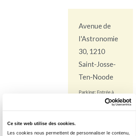
Avenue de
l'Astronomie
30, 1210
Saint-Josse-
Ten-Noode
Parking: Entrée à
droite de l’entrée
principale. Les places
réservées aux
Ce site web utilise des cookies.
patients se situent au
Les cookies nous permettent de personnaliser le contenu,
-2.