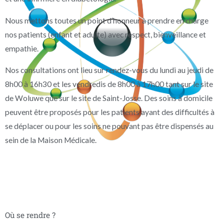
Nous mettons toutes un point d’honneur à prendre en charge
nos patients (enfant et adulte) avec respect, bienveillance et
empathie.
Nos consultations ont lieu sur rendez-vous du lundi au jeudi de
8h00 à 16h30 et les vendredis de 8h00 à 17h00 tant sur le site
de Woluwe que sur le site de Saint-Josse. Des soins à domicile
peuvent être proposés pour les patients ayant des difficultés à
se déplacer ou pour les soins ne pouvant pas être dispensés au
sein de la Maison Médicale.
Où se rendre ?