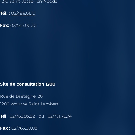
1210 Saint-Josse-Ten-Noode
Tél. :
02/486.01.10
Fax:
02/445.00.30
Site de consultation 1200
Rue de Bretagne, 20
1200 Woluwe Saint Lambert
Tél
:
02/762.93.82
ou
02/771.76.74
Fax :
02/763.30.08