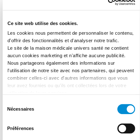
Arrêter de fumer : C’est la meilleure façon de protéger
vos poumons.
Ce site web utilise des cookies.
Prendre un traitement adapté : Médicaments,
Les cookies nous permettent de personnaliser le contenu,
bronchodilatateurs et rééducation respiratoire aident à
d'offrir des fonctionnalités et d'analyser notre trafic.
Le site de la maison médicale univers santé ne contient
mieux respirer.
aucun cookies marketing et n'affiche aucune publicité.
Faire un test respiratoire dès 35-40 ans pour détecter la
Nous partageons également des informations sur
maladie au plus tôt.
l'utilisation de notre site avec nos partenaires, qui peuvent
combiner celles-ci avec d'autres informations que vous
Adopter une bonne hygiène de vie : Activité physique et
leur avez fournies ou qu'ils ont collectées lors de votre
alimentation équilibrée aident à préserver la fonction
utilisation de leurs services.
pulmonaire.
Sélection
Nécessaires
du
Si vous ressentez des symptômes ou si vous êtes fumeur,
consentement
n’attendez pas ! Consultez un médecin pour faire un bilan
Préférences
respiratoire