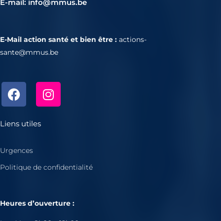
E-mail: info@mmus.be
E-Mail action santé et bien être :
actions-
sante@mmus.be
F
I
a
n
c
s
e
t
Liens utiles
b
a
o
g
Urgences
o
r
Politique de confidentialité
k
a
m
Heures d’ouverture :