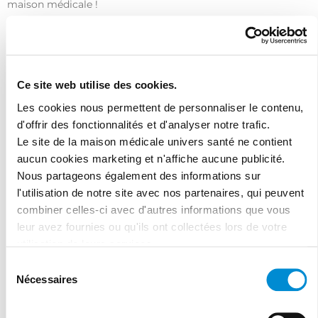
maison médicale !
Ce site web utilise des cookies.
Les cookies nous permettent de personnaliser le contenu,
d'offrir des fonctionnalités et d'analyser notre trafic.
J'ai lu et accepte les termes et les
Le site de la maison médicale univers santé ne contient
conditions
aucun cookies marketing et n'affiche aucune publicité.
Nous partageons également des informations sur
l'utilisation de notre site avec nos partenaires, qui peuvent
combiner celles-ci avec d'autres informations que vous
leur avez fournies ou qu'ils ont collectées lors de votre
utilisation de leurs services.
Sélection
Nécessaires
du
consentement