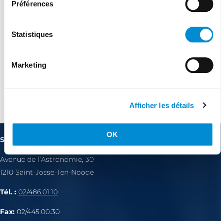
Préférences
Statistiques
Marketing
Agréé cocof depuis 01/09/2023
Afficher les détails
OK
Site de consultation 1210
Avenue de l’Astronomie, 30
1210 Saint-Josse-Ten-Noode
Tél. :
02/486.01.10
Fax:
02/445.00.30