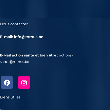
Nous contacter:
E-mail: info@mmus.be
E-Mail action santé et bien être :
actions-
sante@mmus.be
F
I
a
n
c
s
e
t
Liens utiles
b
a
o
g