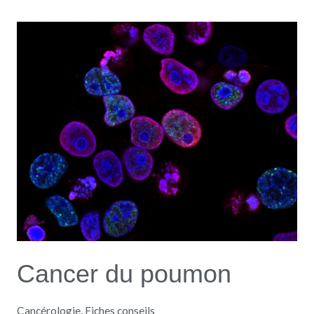
Cancer
du
poumon
Cancer du poumon
Cancérologie
,
Fiches conseils