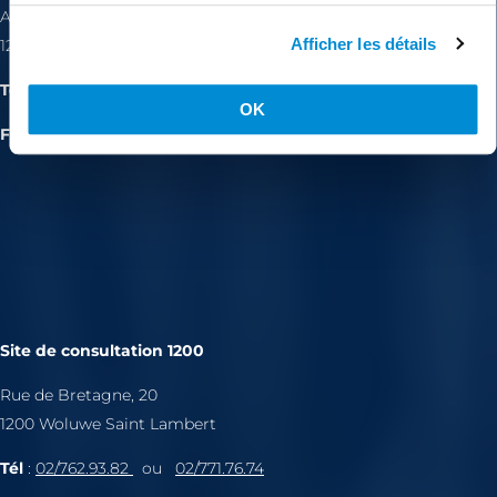
Avenue de l’Astronomie, 30
Afficher les détails
1210 Saint-Josse-Ten-Noode
Tél. :
02/486.01.10
OK
Fax:
02/445.00.30
Site de consultation 1200
Rue de Bretagne, 20
1200 Woluwe Saint Lambert
Tél
:
02/762.93.82
ou
02/771.76.74