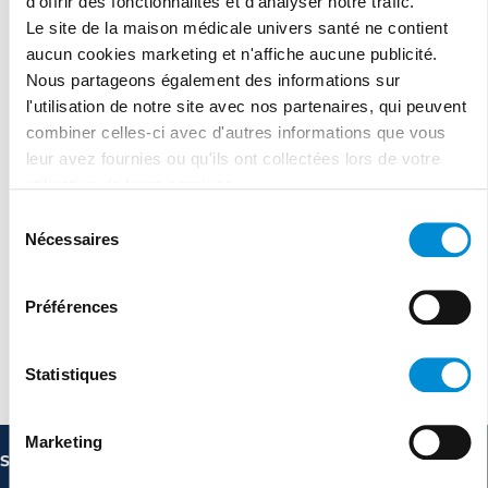
d'offrir des fonctionnalités et d'analyser notre trafic.
Le site de la maison médicale univers santé ne contient
aucun cookies marketing et n'affiche aucune publicité.
Nous partageons également des informations sur
l'utilisation de notre site avec nos partenaires, qui peuvent
combiner celles-ci avec d'autres informations que vous
leur avez fournies ou qu'ils ont collectées lors de votre
utilisation de leurs services.
Sélection
Nécessaires
du
consentement
Préférences
Statistiques
Agréé cocof depuis 01/09/2023
Marketing
Site de consultation 1210