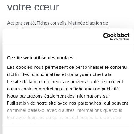
votre cœur
Actions santé
,
Fiches conseils
,
Matinée d'action de
sensibilisation et de prévention
,
News action santé
1200 1210 La maison médicale Univers Santé vous
propose de venir tester « l’âge de vos artères » Intéressé ?
Ce site web utilise des cookies.
Cliquez sur le site adéquat pour avoir plus d’informations.
Les maladies cardio-vasculaires représentent la 1ère cause
Les cookies nous permettent de personnaliser le contenu,
d'offrir des fonctionnalités et d'analyser notre trafic.
de décès en Belgique, on estime en effet qu’elles sont
Le site de la maison médicale univers santé ne contient
responsables d’un tiers des décès chaque année. Comment
aucun cookies marketing et n'affiche aucune publicité.
se
Nous partageons également des informations sur
l'utilisation de notre site avec nos partenaires, qui peuvent
Lire la suite »
combiner celles-ci avec d'autres informations que vous
leur avez fournies ou qu'ils ont collectées lors de votre
utilisation de leurs services.
Sélection