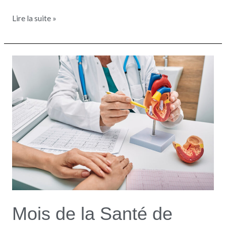
Lire la suite »
Mois
de
la
Santé
de
votre
cœur
Mois de la Santé de