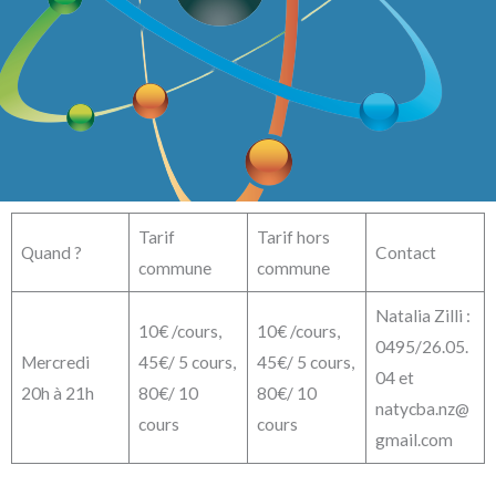
Tarif
Tarif hors
Quand ?
Contact
commune
commune
Natalia Zilli :
10€ /cours,
10€ /cours,
0495/26.05.
Mercredi
45€/ 5 cours,
45€/ 5 cours,
04 et
20h à 21h
80€/ 10
80€/ 10
natycba.nz@
cours
cours
gmail.com