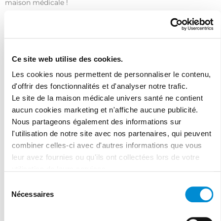
maison médicale !
Ce site web utilise des cookies.
Les cookies nous permettent de personnaliser le contenu,
d'offrir des fonctionnalités et d'analyser notre trafic.
J'ai lu et accepte les termes et les
Le site de la maison médicale univers santé ne contient
conditions
aucun cookies marketing et n'affiche aucune publicité.
Nous partageons également des informations sur
l'utilisation de notre site avec nos partenaires, qui peuvent
combiner celles-ci avec d'autres informations que vous
leur avez fournies ou qu'ils ont collectées lors de votre
utilisation de leurs services.
Sélection
Nécessaires
du
consentement