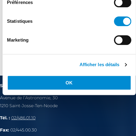
Préférences
Statistiques
Marketing
Agréé cocof depuis 01/09/2023
Afficher les détails
OK
Site de consultation 1210
Avenue de l’Astronomie, 30
1210 Saint-Josse-Ten-Noode
Tél. :
02/486.01.10
Fax:
02/445.00.30