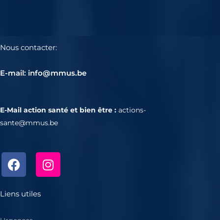
Nous contacter:
E-mail: info@mmus.be
E-Mail action santé et bien être :
actions-
sante@mmus.be
F
I
a
n
c
s
e
t
Liens utiles
b
a
o
g