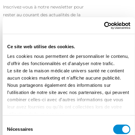
Inscrivez-vous à notre newsletter pour
rester au courant des actualités de la
maison médicale !
Ce site web utilise des cookies.
Les cookies nous permettent de personnaliser le contenu,
d'offrir des fonctionnalités et d'analyser notre trafic.
Le site de la maison médicale univers santé ne contient
aucun cookies marketing et n'affiche aucune publicité.
J'ai lu et accepte les termes et les
Nous partageons également des informations sur
conditions
l'utilisation de notre site avec nos partenaires, qui peuvent
combiner celles-ci avec d'autres informations que vous
leur avez fournies ou qu'ils ont collectées lors de votre
utilisation de leurs services.
Sélection
Nécessaires
du