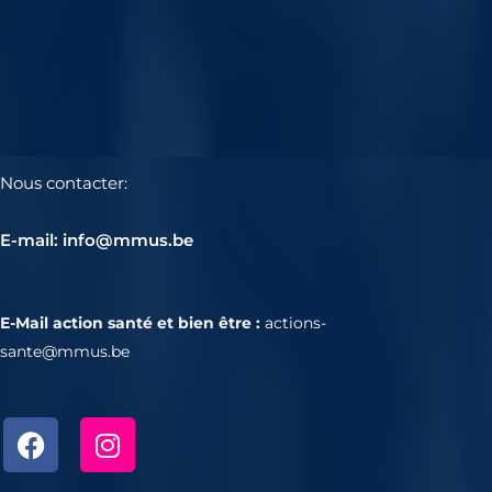
Nous contacter:
E-mail: info@mmus.be
E-Mail action santé et bien être :
actions-
sante@mmus.be
F
I
a
n
c
s