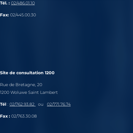
Tél. :
02/486.01.10
Fax:
02/445.00.30
Site de consultation 1200
Rue de Bretagne, 20
1200 Woluwe Saint Lambert
Tél
:
02/762.93.82
ou
02/771.76.74
Fax :
02/763.30.08