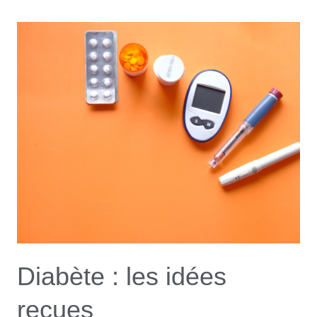
Diabète
:
les
idées
reçues
Diabète : les idées
reçues