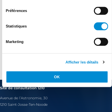
consentement
Préférences
Statistiques
Marketing
Afficher les détails
Agréé cocof depuis 01/09/2023
OK
Site de consultation 1210
Avenue de l’Astronomie, 30
1210 Saint-Josse-Ten-Noode